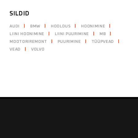
SILDID
AUDI
BMW
HOOLDUS
HOONIMINE
LIINI HOONIMINE
LIINI PUURIMINE
MB
MOOTORIREMONT
PUURIMINE
TÜÜPVEAD
VEAD
VOLVO