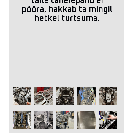
talle tähelepanu ei
pööra, hakkab ta mingil
hetkel turtsuma.