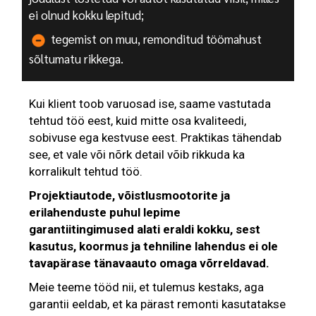
ei olnud kokku lepitud;
tegemist on muu, remonditud töömahust
sõltumatu rikkega.
Kui klient toob varuosad ise, saame vastutada
tehtud töö eest, kuid mitte osa kvaliteedi,
sobivuse ega kestvuse eest. Praktikas tähendab
see, et vale või nõrk detail võib rikkuda ka
korralikult tehtud töö.
Projektiautode, võistlusmootorite ja
erilahenduste puhul lepime
garantiitingimused alati eraldi kokku, sest
kasutus, koormus ja tehniline lahendus ei ole
tavapärase tänavaauto omaga võrreldavad.
Meie teeme tööd nii, et tulemus kestaks, aga
garantii eeldab, et ka pärast remonti kasutatakse