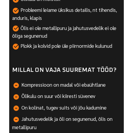
Probleemi leiame üksikus detailis, nt tihendis,
anduris, klapis
Õlis ei ole metallipuru ja jahutusvedelik ei ole
õliga segunenud
Plokk ja kolvid pole üle piirnormide kulunud
MILLAL ON VAJA SUUREMAT TÖÖD?
Kompressioon on madal või ebaühtlane
Õlikulu on suur või kiiresti süvenev
On kolinat, tugev suits või jõu kadumine
Jahutusvedelik ja õli on segunenud, õlis on
metallipuru