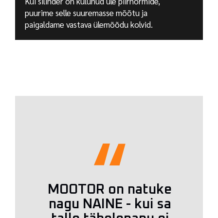
Kui silinder on kulunud üle piirnormide,
puurime selle suuremasse mõõtu ja
paigaldame vastava ülemõõdu kolvid.
MOOTOR on natuke
nagu NAINE - kui sa