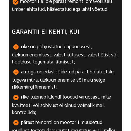
mootorit ei ole pärast remonti omavoliliselt
ümber ehitatud, häälestatud ega lahti võetud.
GARANTII EI KEHTI, KUI
rike on põhjustatud õlipuudusest,
ülekuumenemisest, valest kütusest, valest õlist või
hoolduse tegemata jätmisest;
autoga on edasi sõidetud pärast hoiatustule,
tugeva müra, ülekuumenemise või muu selge
rikkemärgi ilmnemist;
rike tuleneb kliendi toodud varuosast, mille
kvaliteeti või sobivust ei olnud võimalik meil
kontrollida;
pärast remonti on mootorit muudetud,
jõudlust tõstetud või autot kasutatud viisil, milles