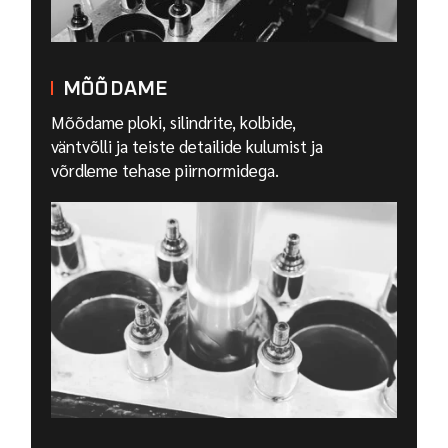
MÕÕDAME
Mõõdame ploki, silindrite, kolbide,
väntvõlli ja teiste detailide kulumist ja
võrdleme tehase piirnormidega.