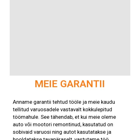
MEIE GARANTII
Anname garantii tehtud tööle ja meie kaudu
tellitud varuosadele vastavalt kokkulepitud
töömahule. See tähendab, et kui meie oleme
auto või mootori remontinud, kasutatud on
sobivaid varuosi ning autot kasutatakse ja
hooldatakse tavapäraselt, vastutame töö