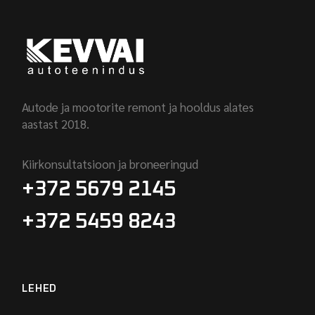
Autode ja mootorite remont ja hooldus alates
aastast 2018.
Kiirkonsultatsioon ja broneeringud
+372 5679 2145
+372 5459 8243
LEHED