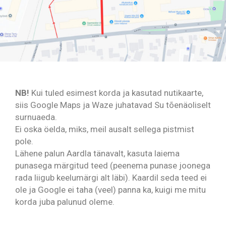
NB!
Kui tuled esimest korda ja kasutad nutikaarte,
siis Google Maps ja Waze juhatavad Su tõenäoliselt
surnuaeda.
Ei oska öelda, miks, meil ausalt sellega pistmist
pole.
Lähene palun Aardla tänavalt, kasuta laiema
punasega märgitud teed (peenema punase joonega
rada liigub keelumärgi alt läbi). Kaardil seda teed ei
ole ja Google ei taha (veel) panna ka, kuigi me mitu
korda juba palunud oleme.