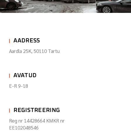
AADRESS
Aardla 25K, 50110 Tartu
AVATUD
E-R 9-18
REGISTREERING
Reg nr 14428664 KMKR nr
EE102048546