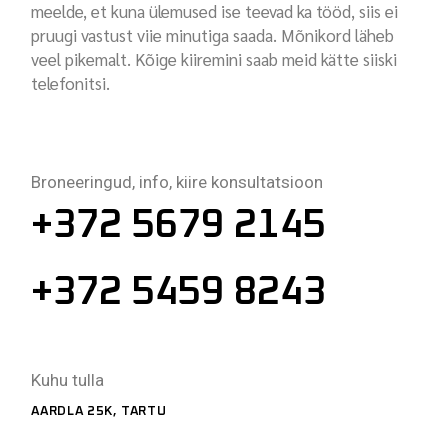
meelde, et kuna ülemused ise teevad ka tööd, siis ei
pruugi vastust viie minutiga saada. Mõnikord läheb
veel pikemalt. Kõige kiiremini saab meid kätte siiski
telefonitsi.
Broneeringud, info, kiire konsultatsioon
+3
72 5679 2145
+372 5459 8243
Kuhu tulla
AARDLA 25K,
TARTU