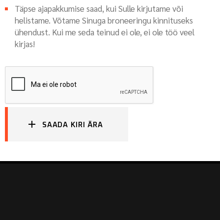
Täpse ajapakkumise saad, kui Sulle kirjutame või
helistame. Võtame Sinuga broneeringu kinnituseks
ühendust. Kui me seda teinud ei ole, ei ole töö veel
kirjas!
SAADA KIRI ÄRA